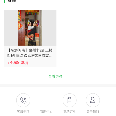
【奢游闽南】泉州非遗| 土楼
探秘| 环岛追风与落日海宴|
厦门+漳州+泉州5天4晚全境
4099.00
￥
起
巡礼
查看更多
客服电话
帮助中心
我的订单
关于我们